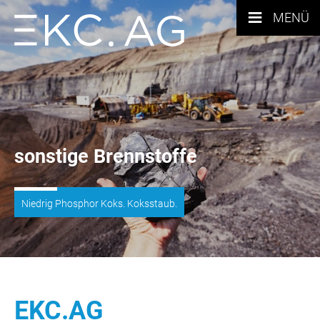
≡
MENÜ
sonstige Brennstoffe
Niedrig Phosphor Koks. Koksstaub.
EKC.AG